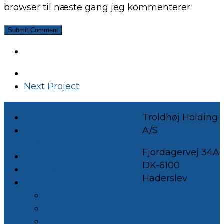
browser til næste gang jeg kommenterer.
Next Project
Om Troldhøj Holding
Troldhøj Holding
Koncernens
A/S
virksomheder
Fjordagervej 34A
Organisation
DK-6100
Kontakt
Haderslev
ESG Rapport
2020
2021
2022