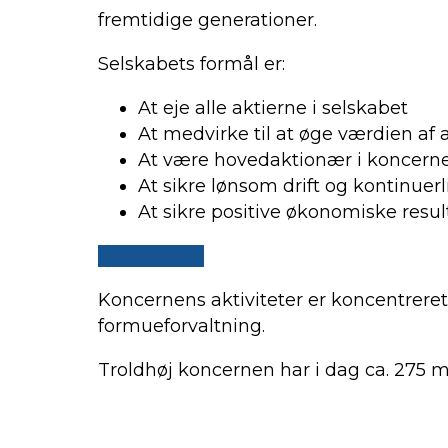
fremtidige generationer.
Selskabets formål er:
At eje alle aktierne i selskabet
At medvirke til at øge værdien af a
At være hovedaktionær i koncern
At sikre lønsom drift og kontinue
At sikre positive økonomiske result
Button Text
Koncernens aktiviteter er koncentreret
formueforvaltning.
Troldhøj koncernen har i dag ca. 275 