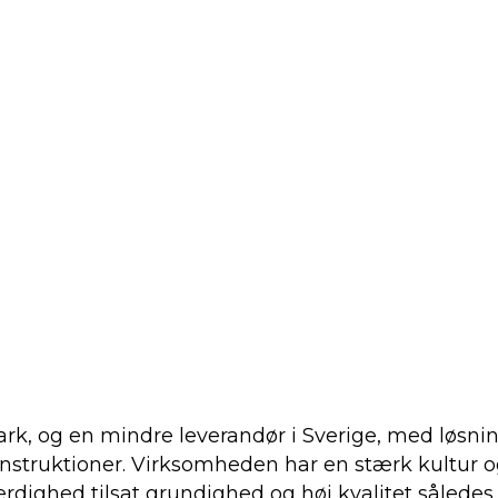
 og en mindre leverandør i Sverige, med løsninge
lkonstruktioner. Virksomheden har en stærk kultu
dighed tilsat grundighed og høj kvalitet således,