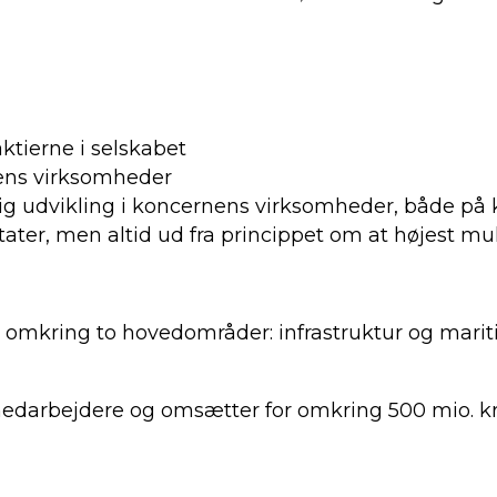
ktierne i selskabet
ens virksomheder
rlig udvikling i koncernens virksomheder, både på
ater, men altid ud fra princippet om at højest muli
 omkring to hovedområder: infrastruktur og mariti
medarbejdere og omsætter for omkring 500 mio. kr