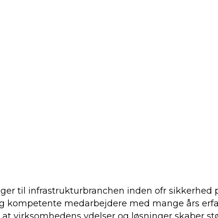
r til infrastrukturbranchen inden ofr sikkerhed 
r og kompetente medarbejdere med mange års erfa
 at virksomhedens ydelser og løsninger skaber stø